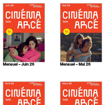
En
En
savoir
savoir
plus
plus
Mensuel – Juin 26
Mensuel – Mai 26
En
En
savoir
savoir
plus
plus