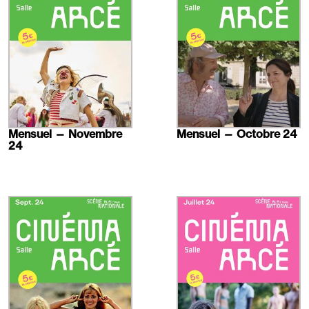
Mensuel — Novembre
Mensuel — Octobre 24
24
En
En
savoir
savoir
plus
plus