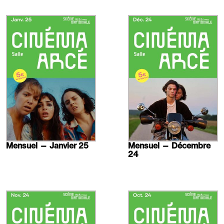
En
En
savoir
savoir
plus
plus
Mensuel — Janvier 25
Mensuel — Décembre
24
En
En
savoir
savoir
plus
plus