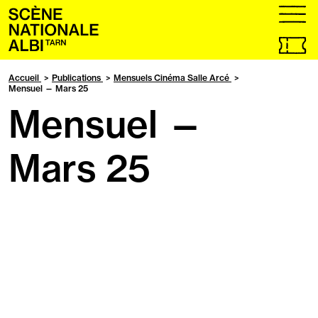
Accueil
menu
Billetteri
en
ligne,
Accueil
Publications
Mensuels Cinéma Salle Arcé
ouvrir
Mensuel — Mars 25
dans
Mensuel —
un
nouvel
onglet
Mars 25