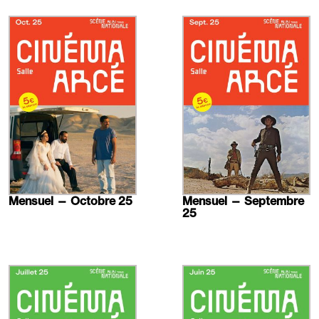
En
En
savoir
savoir
plus
plus
Mensuel — Octobre 25
Mensuel — Septembre
25
En
En
savoir
savoir
plus
plus