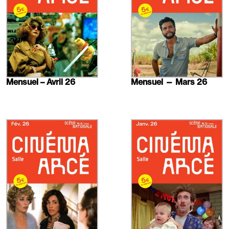
Mensuel – Avril 26
Mensuel — Mars 26
En
En
savoir
savoir
plus
plus