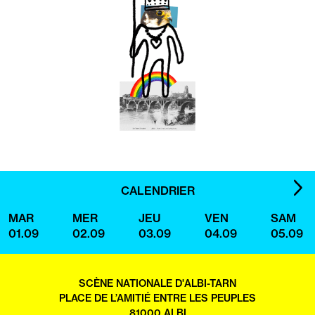
IMA
CALENDRIER
SUI
MAR
MER
JEU
VEN
SAM
01.09
02.09
03.09
04.09
05.09
SCÈNE NATIONALE D'ALBI-TARN
PLACE DE L’AMITIÉ ENTRE LES PEUPLES
81000 ALBI