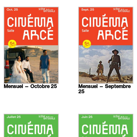
En
En
savoir
savoir
plus
plus
Mensuel — Octobre 25
Mensuel — Septembre
25
En
En
savoir
savoir
plus
plus