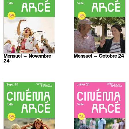
Mensuel — Novembre
Mensuel — Octobre 24
24
En
En
savoir
savoir
plus
plus