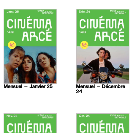
En
En
savoir
savoir
plus
plus
Mensuel — Janvier 25
Mensuel — Décembre
24
En
En
savoir
savoir
plus
plus