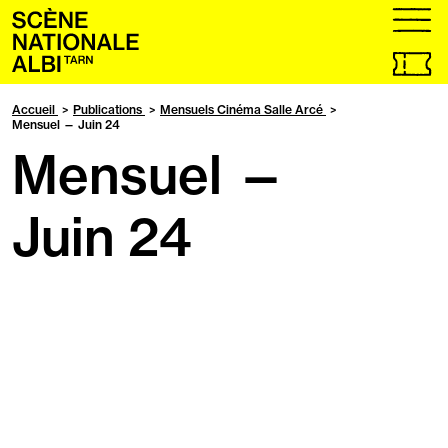
Accueil
menu
Billetteri
en
ligne,
Accueil
Publications
Mensuels Cinéma Salle Arcé
ouvrir
Mensuel — Juin 24
dans
Mensuel —
un
nouvel
onglet
Juin 24