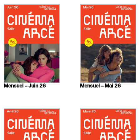
En
En
savoir
savoir
plus
plus
Mensuel – Juin 26
Mensuel – Mai 26
En
En
savoir
savoir
plus
plus