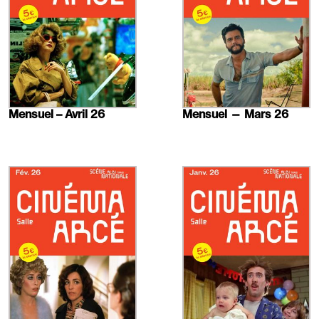
Mensuel – Avril 26
Mensuel — Mars 26
En
En
savoir
savoir
plus
plus