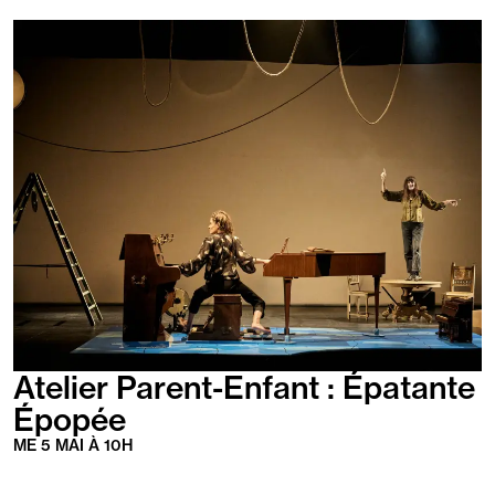
En
savoir
plus
Atelier Parent-Enfant : Épatante
Épopée
ME
5 MAI
À
10
H