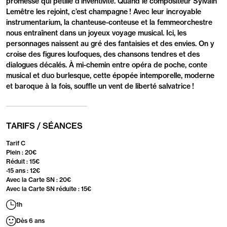
promesse qui pétille d’inventivité. Quand le compositeur Sylvain
Lemêtre les rejoint, c’est champagne ! Avec leur incroyable
instrumentarium, la chanteuse-conteuse et la femmeorchestre
nous entraînent dans un joyeux voyage musical. Ici, les
personnages naissent au gré des fantaisies et des envies. On y
croise des figures loufoques, des chansons tendres et des
dialogues décalés. À mi-chemin entre opéra de poche, conte
musical et duo burlesque, cette épopée intemporelle, moderne
et baroque à la fois, souffle un vent de liberté salvatrice !
TARIFS / SÉANCES
Tarif C
Plein : 20€
Réduit : 15€
-15 ans : 12€
Avec la Carte SN : 20€
Avec la Carte SN réduite : 15€
1h
Dès 6 ans