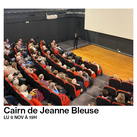
En
savoir
plus
Cairn de Jeanne Bleuse
LU
9
NOV
À
19
H