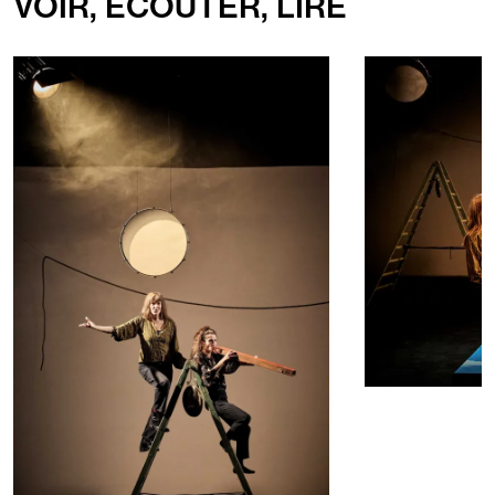
VOIR, ÉCOUTER, LIRE
Diaporama
de
4
Images