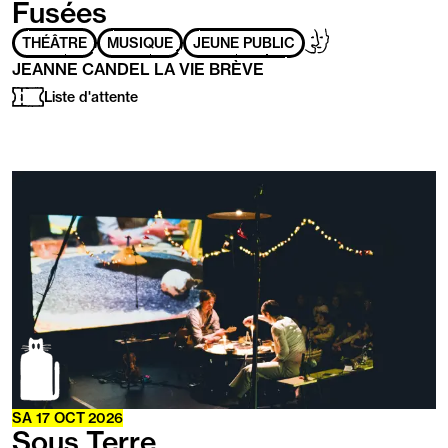
Fusées
Adapté
Handicap
THÉÂTRE
MUSIQUE
JEUNE PUBLIC
aux
mental
JEANNE CANDEL LA VIE BRÈVE
personnes
ayant
Liste d'attente
les
handicaps
suivants
:
En
savoir
plus
SA
17
OCT
2026
Sous Terre