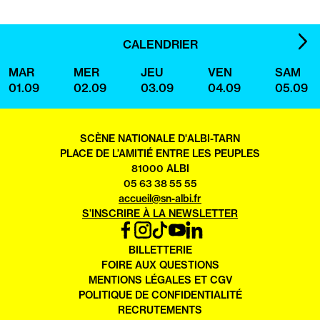
IMA
CALENDRIER
SUI
MAR
MER
JEU
VEN
SAM
01.09
02.09
03.09
04.09
05.09
SCÈNE NATIONALE D'ALBI-TARN
PLACE DE L’AMITIÉ ENTRE LES PEUPLES
81000 ALBI
05 63 38 55 55
accueil@sn-albi.fr
S’INSCRIRE À LA NEWSLETTER
FACEBOOK
INSTAGRAM
TIKTOK
YOUTUBE
LINKEDIN
OUVRIR
BILLETTERIE
DANS
FOIRE AUX QUESTIONS
UN
MENTIONS LÉGALES ET CGV
NOUVEL
POLITIQUE DE CONFIDENTIALITÉ
ONGLET
RECRUTEMENTS