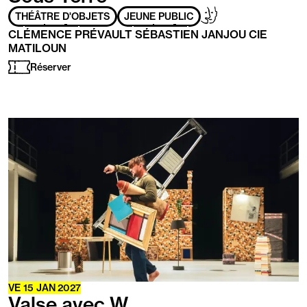
Adapté
Handicap
THÉÂTRE D'OBJETS
JEUNE PUBLIC
aux
mental
CLÉMENCE PRÉVAULT SÉBASTIEN JANJOU CIE
personnes
MATILOUN
ayant
les
Réserver
handicaps
suivants
:
En
savoir
plus
VE
15
JAN
2027
Valse avec W.