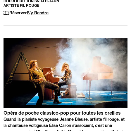
COPRODUCTION SN ALBI-TARN
:
ARTISTE FIL ROUGE
Réserver
S'y Rendre
PRÉSENTATION
Opéra de poche classico-pop pour toutes les oreilles
Quand la pianiste voyageuse Jeanne Bleuse, artiste fil rouge, et
la chanteuse voltigeuse Élise Caron s’associent, c’est une