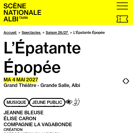
Accueil
menu
Billetteri
en
ligne,
Accueil
Spectacles
Saison 26/27
L’Épatante Épopée
ouvrir
L’Épatante
dans
un
nouvel
onglet
Épopée
Pa
P
MA
4 MAI 2027
Grand Théâtre - Grande Salle, Albi
pr
s
Adapté
Aveugles
Handicap
MUSIQUE
JEUNE PUBLIC
aux
/
mental
personnes
Malvoyants
JEANNE BLEUSE
ayant
ÉLISE CARON
les
COMPAGNIE LA VAGABONDE
handicaps
CRÉATION
suivants