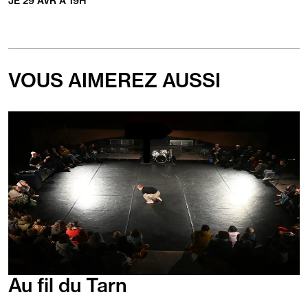
JE
29
AVR
À
19
H
VOUS AIMEREZ AUSSI
En
savoir
plus
Au fil du Tarn