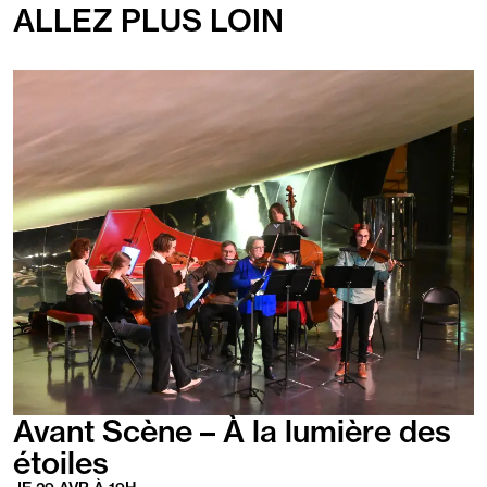
ALLEZ PLUS LOIN
du
Tarn
En
savoir
plus
Avant Scène – À la lumière des
étoiles