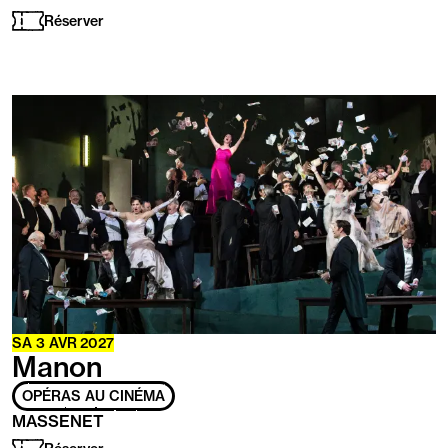
les
Réserver
handicaps
suivants
:
En
savoir
plus
SA
3
AVR
2027
Manon
OPÉRAS AU CINÉMA
MASSENET