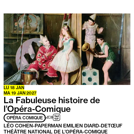
En
savoir
plus
LU
18
JAN
MA
19
JAN
2027
La Fabuleuse histoire de
l’Opéra-Comique
Adapté
Audiodescription
Transport
OPÉRA COMIQUE
aux
à
LÉO COHEN-PAPERMAN EMILIEN DIARD-DETŒUF
personnes
la
THÉÂTRE NATIONAL DE L’OPÉRA-COMIQUE
ayant
demande