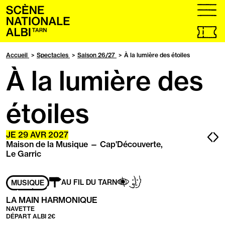
Accueil
menu
Billetteri
en
ligne,
Accueil
Spectacles
Saison 26/27
À la lumière des étoiles
ouvrir
À la lumière des
dans
un
nouvel
onglet
étoiles
Pa
P
JE
29
AVR
2027
Maison de la Musique — Cap'Découverte,
pr
s
Le Garric
Adapté
Aveugles
Handicap
AU FIL DU TARN
MUSIQUE
aux
/
mental
personnes
Malvoyants
LA MAIN HARMONIQUE
ayant
NAVETTE
les
DÉPART ALBI 2€
handicaps