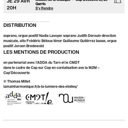
JE
29
AVR
Garric
20
H
S'y Rendre
DISTRIBUTION
soprano, orgue positif Nadia Lavoyer soprano Judith Derouin direction
musicale, alto Frédéric Bétous ténor Guillaume Gutiérrez basse, orgue
positif Jeroen Bredewold
LES MENTIONS DE PRODUCTION
en partenariat avec l’ADDA du Tarn et le CMDT
dans le cadre de Cap sur Cap en coréalisation ave la M2M –
Cap’Découverte
© Thomas Millet
lamainharmonique.fr/a-la-lumiere-des-etoiles/
ADDA
CMDT
Maison
du
-
de
Tarn
Conservatoire
la
de
Musique
Musique
-
et
Cap'Découverte
de
Dans