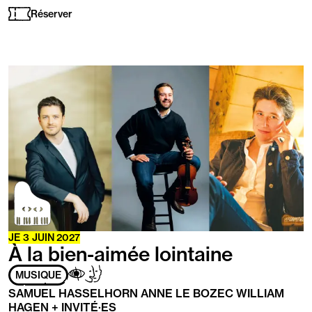
les
Réserver
handicaps
suivants
:
En
savoir
plus
JE
3 JUIN 2027
À la bien-aimée lointaine
Adapté
Aveugles
Handicap
MUSIQUE
aux
/
mental
SAMUEL HASSELHORN ANNE LE BOZEC WILLIAM
personnes
Malvoyants
HAGEN + INVITÉ·ES
ayant