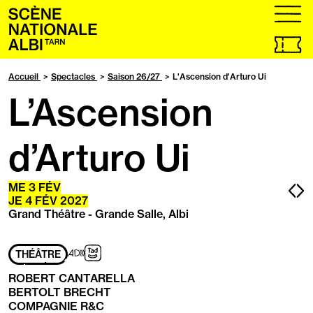
Accueil
menu
Billetteri
en
ligne,
Accueil
Spectacles
Saison 26/27
L'Ascension d'Arturo Ui
ouvrir
L’Ascension
dans
un
nouvel
onglet
d’Arturo Ui
Pa
P
ME
3
FÉV
JE
4
FÉV
2027
pr
s
Grand Théâtre - Grande Salle, Albi
Adapté
Audiodescription
Transport
THÉÂTRE
aux
à
personnes
la
ROBERT CANTARELLA
ayant
demande
BERTOLT BRECHT
les
COMPAGNIE R&C
handicaps