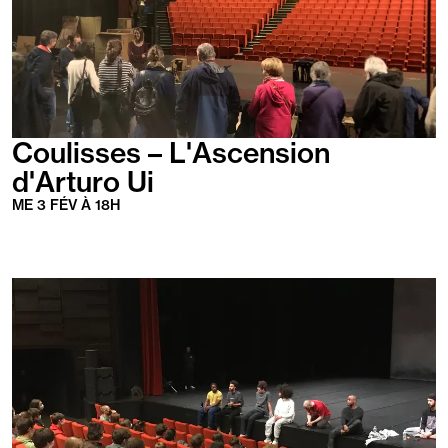
Coulisses – L'Ascension
d'Arturo Ui
ME
3
FÉV
À
18
H
En
savoir
plus