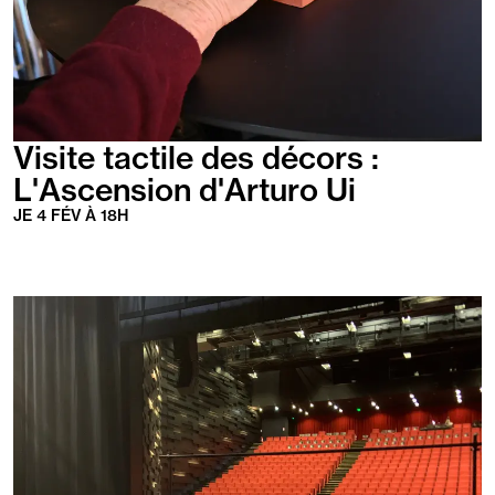
Visite tactile des décors :
L'Ascension d'Arturo Ui
JE
4
FÉV
À
18
H
En
savoir
plus