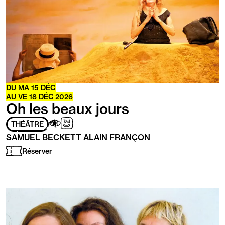
DU
MA
15
DÉC
AU
VE
18
DÉC
2026
Oh les beaux jours
Adapté
Aveugles
Transport
THÉÂTRE
aux
/
à
SAMUEL BECKETT ALAIN FRANÇON
personnes
Malvoyants
la
ayant
demande
Réserver
les
handicaps
suivants
:
En
savoir
plus