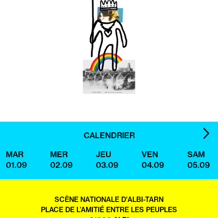
IMA
CALENDRIER
SUI
MAR
MER
JEU
VEN
SAM
01.09
02.09
03.09
04.09
05.09
SCÈNE NATIONALE D'ALBI-TARN
PLACE DE L’AMITIÉ ENTRE LES PEUPLES