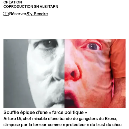
CRÉATION
suivants
COPRODUCTION SN ALBI-TARN
:
Réserver
S'y Rendre
PRÉSENTATION
Souffle épique d’une « farce politique »
Arturo Ui, chef minable d’une bande de gangsters du Bronx,
s’impose par la terreur comme « protecteur » du trust du chou-