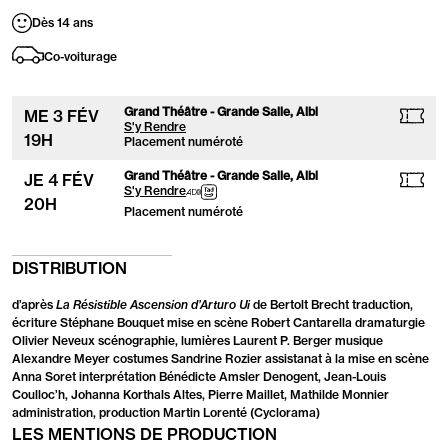
Dès 14 ans
Co-voiturage
Grand Théâtre - Grande Salle, Albi
ME
3
FÉV
S'y Rendre
19
H
Placement numéroté
Grand Théâtre - Grande Salle, Albi
JE
4
FÉV
Séance
Audiodescription
Transport
S'y Rendre
20
H
adapté
à
Placement numéroté
aux
la
personnes
demande
ayant
les
DISTRIBUTION
handicaps
suivants
d’après
La Résistible Ascension d’Arturo Ui
de Bertolt Brecht traduction,
:
écriture Stéphane Bouquet mise en scène Robert Cantarella dramaturgie
Olivier Neveux scénographie, lumières Laurent P. Berger musique
Alexandre Meyer costumes Sandrine Rozier assistanat à la mise en scène
Anna Soret interprétation Bénédicte Amsler Denogent, Jean-Louis
Coulloc’h, Johanna Korthals Altes, Pierre Maillet, Mathilde Monnier
administration, production Martin Lorenté (Cyclorama)
LES MENTIONS DE PRODUCTION