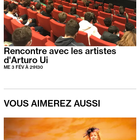
Rencontre avec les artistes
d'Arturo Ui
ME
3
FÉV
À
21
H
30
VOUS AIMEREZ AUSSI
En
savoir
plus