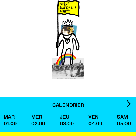
IMA
CALENDRIER
SUI
MAR
MER
JEU
VEN
SAM
01.09
02.09
03.09
04.09
05.09