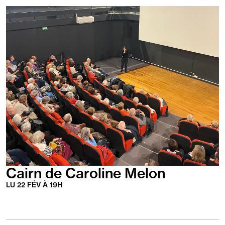
En
savoir
plus
Cairn de Caroline Melon
LU
22
FÉV
À
19
H