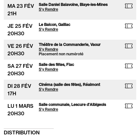
Salle Daniel Balavoine, Blaye-les-Mines
MA
23
FÉV
S'y Rendre
21
H
Le Balcon, Gaillac
JE
25
FÉV
S'y Rendre
20
H
30
Théâtre de la Commanderie, Vaour
VE
26
FÉV
S'y Rendre
20
H
30
Placement non numéroté
Salle des fêtes, Fiac
SA
27
FÉV
S'y Rendre
20
H
30
Cinéma (salle des fêtes), Réalmont
DI
28
FÉV
S'y Rendre
17
H
Salle communale, Lescure d'Albigeois
LU
1 MARS
S'y Rendre
20
H
30
DISTRIBUTION