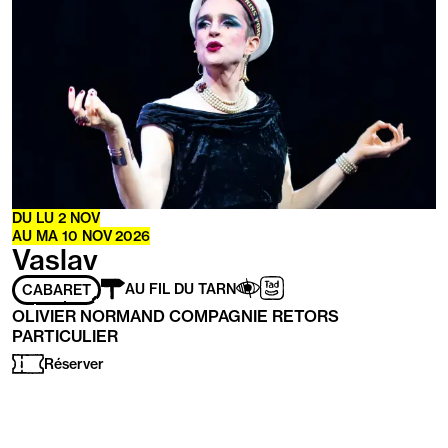
plus
DU
LU
2
NOV
AU
MA
10
NOV
2026
Vaslav
Adapté
Aveugles
Transport
AU FIL DU TARN
CABARET
aux
/
à
OLIVIER NORMAND COMPAGNIE RETORS
personnes
Malvoyants
la
PARTICULIER
ayant
demande
les
Réserver
handicaps
suivants
: