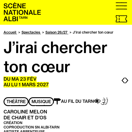
Accueil
menu
Billetteri
en
ligne,
Accueil
Spectacles
Saison 26/27
J’irai chercher ton cœur
ouvrir
J’irai chercher
dans
un
nouvel
onglet
ton cœur
Pa
P
DU
MA
23
FÉV
AU
LU
1 MARS 2027
pr
s
Adapté
Aveugles
Handicap
AU FIL DU TARN
THÉÂTRE
MUSIQUE
aux
/
mental
personnes
Malvoyants
CAROLINE MELON
ayant
DE CHAIR ET D’OS
les
CRÉATION
handicaps
COPRODUCTION SN ALBI-TARN
suivants
ARTISTE ARPENTEUSE