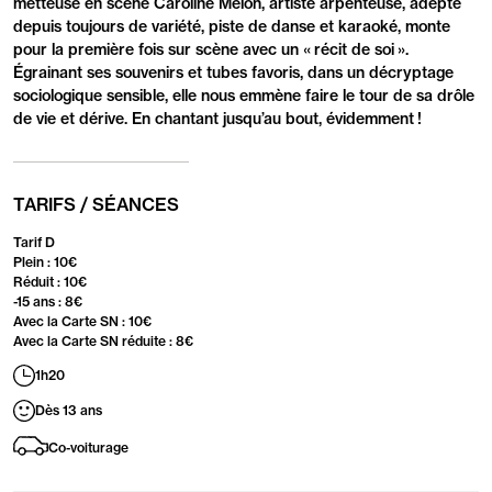
metteuse en scène Caroline Melon, artiste arpenteuse, adepte
depuis toujours de variété, piste de danse et karaoké, monte
pour la première fois sur scène avec un « récit de soi ».
Égrainant ses souvenirs et tubes favoris, dans un décryptage
sociologique sensible, elle nous emmène faire le tour de sa drôle
de vie et dérive. En chantant jusqu’au bout, évidemment !
TARIFS / SÉANCES
Tarif D
Plein : 10€
Réduit : 10€
-15 ans : 8€
Avec la Carte SN : 10€
Avec la Carte SN réduite : 8€
1h20
Dès 13 ans
Co-voiturage