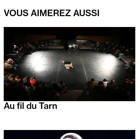
VOUS AIMEREZ AUSSI
En
savoir
plus
Au fil du Tarn
En
savoir