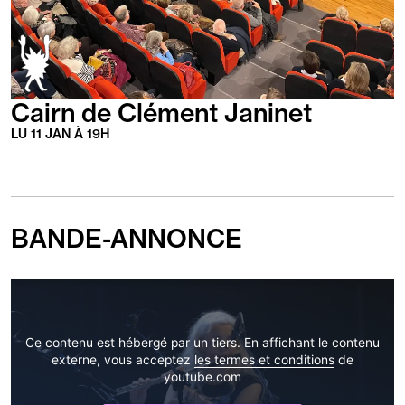
Cairn de Clément Janinet
LU
11
JAN
À
19
H
BANDE-ANNONCE
Ce contenu est hébergé par un tiers. En affichant le contenu
externe, vous acceptez
les termes et conditions
de
youtube.com