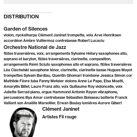
DISTRIBUTION
Garden of Silences
violon, nyckelharpa Clément Janinet trompette, voix Arve Henriksen
accordéon Ambre Vuillermoz contrebasse Robert Lucaciu
Orchestre National de Jazz
flûtes traversières, voix, arrangements Sylvaine Hélary saxophones alto,
soprano et baryton, flûtes traversières, clarinette, composition,
arrangements Rémi Sciuto saxophones alto et soprano, flûtes traversières
Léa Ciechelski saxophone ténor, clarinette, clarinette basse Hugues Mayot
trompettes Sylvain Bardiau, Quentin Ghomari trombone Jessica Simon cor
Mathilde Fèvre tuba Fanny Meteier violons Anne Le Pape, Elsa Moatti,
Amaryllis Billet, Laure Franz alto, voix Guillaume Roy violoncelle, voix
Juliette Serrad piano, orgue Hammond Antonin Rayon vibraphone,
percussions Illya Amar contrebasse Sébastien Boisseau batterie Franck
Vaillant son Anaëlle Marsollier, Erwan Boulay lumières Aurore Gibert
Clément Janinet
Artistes Fil rouge