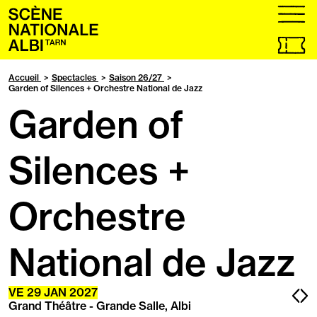
Accueil
menu
Billetteri
en
ligne,
Accueil
Spectacles
Saison 26/27
ouvrir
Garden of Silences + Orchestre National de Jazz
dans
Garden of
un
nouvel
onglet
Silences +
Orchestre
National de Jazz
Pa
P
VE
29
JAN
2027
Grand Théâtre - Grande Salle, Albi
pr
s