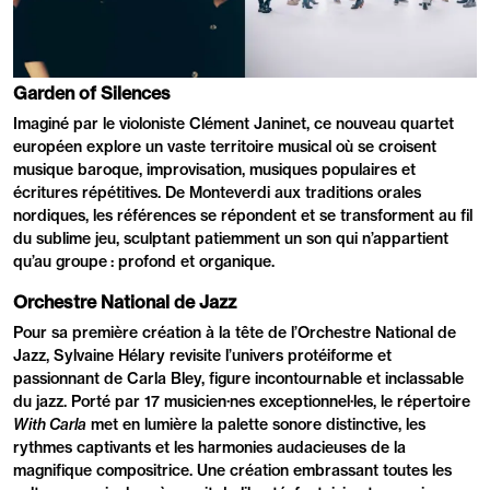
PRÉSENTATION
Garden of Silences
Imaginé par le violoniste Clément Janinet, ce nouveau quartet
européen explore un vaste territoire musical où se croisent
musique baroque, improvisation, musiques populaires et
écritures répétitives. De Monteverdi aux traditions orales
nordiques, les références se répondent et se transforment au fil
du sublime jeu, sculptant patiemment un son qui n’appartient
qu’au groupe : profond et organique.
Orchestre National de Jazz
Pour sa première création à la tête de l’Orchestre National de
Jazz, Sylvaine Hélary revisite l’univers protéiforme et
passionnant de Carla Bley, figure incontournable et inclassable
du jazz. Porté par 17 musicien·nes exceptionnel·les, le répertoire
With Carla
met en lumière la palette sonore distinctive, les
rythmes captivants et les harmonies audacieuses de la
magnifique compositrice. Une création embrassant toutes les