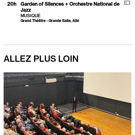
Ré
20
h
Garden of Silences + Orchestre National de
Jazz
MUSIQUE
Grand Théâtre - Grande Salle, Albi
ALLEZ PLUS LOIN
En
savoir
plus