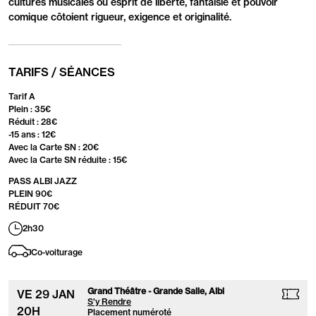
cultures musicales où esprit de liberté, fantaisie et pouvoir
comique côtoient rigueur, exigence et originalité.
TARIFS / SÉANCES
Tarif A
Plein : 35€
Réduit : 28€
-15 ans : 12€
Avec la Carte SN : 20€
Avec la Carte SN réduite : 15€
PASS ALBI JAZZ
PLEIN 90€
RÉDUIT 70€
2h30
Co-voiturage
Grand Théâtre - Grande Salle, Albi
VE
29
JAN
S'y Rendre
20
H
Placement numéroté