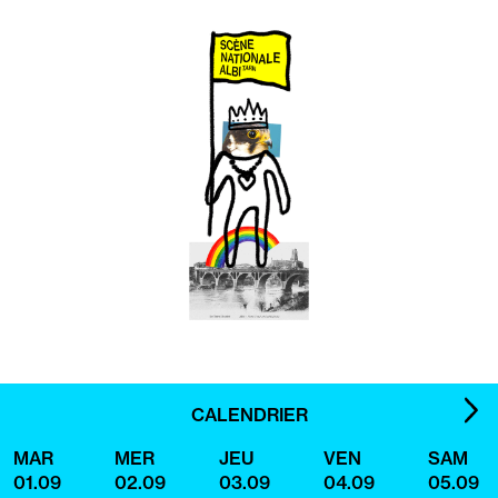
les
handicaps
suivants
:
IMA
CALENDRIER
SUI
MAR
MER
JEU
VEN
SAM
01.09
02.09
03.09
04.09
05.09