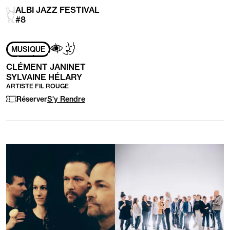
ALBI JAZZ FESTIVAL
#8
Adapté
Aveugles
Handicap
MUSIQUE
aux
/
mental
personnes
Malvoyants
CLÉMENT JANINET
ayant
SYLVAINE HÉLARY
les
ARTISTE FIL ROUGE
handicaps
Réserver
S'y Rendre
suivants
: