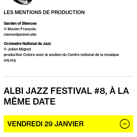
LES MENTIONS DE PRODUCTION
Garden of Silences
© Maxim François
clementjaninet.site
Orchestre National de Jazz
© Julien Mignot
production Colore avec le soutien du Centre national de la musique
onj.org
ALBI JAZZ FESTIVAL #8, À LA
MÊME DATE
Horaire
Programmation
Événement
Réservation
2027
VENDREDI 29 JANVIER
par
jour