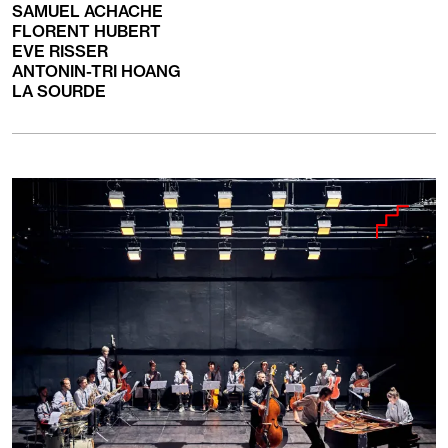
personnes
Malvoyants
SAMUEL ACHACHE
ayant
FLORENT HUBERT
les
EVE RISSER
handicaps
ANTONIN-TRI HOANG
suivants
LA SOURDE
: