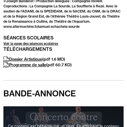
©Joseph Banderet • Production déléguée : Compagnie ReVeR.
Coproductions : La Compagnie La Sourde, La Soufflerie à Rezé. Avec le
soutien de l’ADAMI, de la SPEDIDAM, de la SACEM, du CNM, de la DRAC
et de la Région Grand Est, de l’Athénée Théâtre Louis-Jouvet, du Théâtre
de la Renaissance à Oullins, du Théâtre de l’Aquarium.
www.altermachine.fr/samuel-achachela-sourde
SÉANCES SCOLAIRES
Voir la page des séances scolaires
TÉLÉCHARGEMENTS
Dossier Artistique
(pdf 1.6
MO
)
Programme de salle
(pdf 60.7
KO
)
BANDE-ANNONCE
Ce contenu est hébergé par un tiers. En affichant le contenu