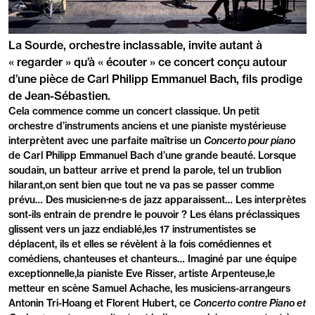
PRÉSENTATION
La Sourde, orchestre inclassable, invite autant à
« regarder » qu’à « écouter » ce concert conçu autour
d’une pièce de Carl Philipp Emmanuel Bach, fils prodige
de Jean-Sébastien.
Cela commence comme un concert classique. Un petit
orchestre d’instruments anciens et une pianiste mystérieuse
interprètent avec une parfaite maîtrise un
Concerto pour piano
de Carl Philipp Emmanuel Bach d’une grande beauté. Lorsque
soudain, un batteur arrive et prend la parole, tel un trublion
hilarant,on sent bien que tout ne va pas se passer comme
prévu… Des musicien·ne·s de jazz apparaissent… Les interprètes
sont-ils entrain de prendre le pouvoir ? Les élans préclassiques
glissent vers un jazz endiablé,les 17 instrumentistes se
déplacent, ils et elles se révèlent à la fois comédiennes et
comédiens, chanteuses et chanteurs… Imaginé par une équipe
exceptionnelle,la pianiste Eve Risser, artiste Arpenteuse,le
metteur en scène Samuel Achache, les musiciens-arrangeurs
Antonin Tri-Hoang et Florent Hubert, ce
Concerto contre Piano et