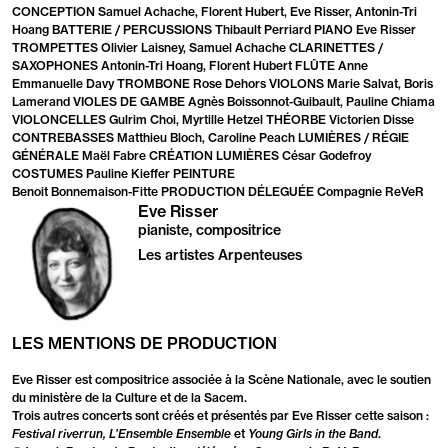
CONCEPTION Samuel Achache, Florent Hubert, Eve Risser, Antonin-Tri
Hoang BATTERIE / PERCUSSIONS Thibault Perriard PIANO Eve Risser
TROMPETTES Olivier Laisney, Samuel Achache CLARINETTES /
SAXOPHONES Antonin-Tri Hoang, Florent Hubert FLÛTE Anne
Emmanuelle Davy TROMBONE Rose Dehors VIOLONS Marie Salvat, Boris
Lamerand VIOLES DE GAMBE Agnès Boissonnot-Guibault, Pauline Chiama
VIOLONCELLES Gulrim Choi, Myrtille Hetzel THÉORBE Victorien Disse
CONTREBASSES Matthieu Bloch, Caroline Peach LUMIÈRES / RÉGIE
GÉNÉRALE Maël Fabre CRÉATION LUMIÈRES César Godefroy
COSTUMES Pauline Kieffer PEINTURE
Benoit Bonnemaison-Fitte PRODUCTION DÉLEGUÉE Compagnie ReVeR
Eve Risser
pianiste, compositrice
Les artistes Arpenteuses
LES MENTIONS DE PRODUCTION
Eve Risser est compositrice associée à la Scène Nationale, avec le soutien
du ministère de la Culture et de la Sacem.
Trois autres concerts sont créés et présentés par Eve Risser cette saison :
Festival riverrun, L’Ensemble Ensemble
et
Young Girls in the Band
.