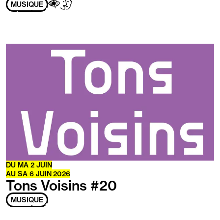
Adapté
Aveugles
Handicap
MUSIQUE
aux
/
mental
personnes
Malvoyants
ayant
les
handicaps
En
suivants
savoir
:
plus
DU
MA
2 JUIN
AU
SA
6 JUIN 2026
Tons Voisins #20
MUSIQUE