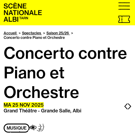
Accueil
menu
Billetteri
en
ligne,
Accueil
Spectacles
Saison 25/26
ouvrir
Concerto contre Piano et Orchestre
dans
Concerto contre
un
nouvel
onglet
Piano et
Orchestre
Pa
P
MA
25
NOV
2025
Grand Théâtre - Grande Salle, Albi
pr
s
Adapté
Aveugles
Handicap
MUSIQUE
aux
/
mental