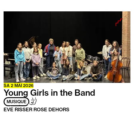
En
savoir
plus
SA
2 MAI 2026
Young Girls in the Band
Adapté
Handicap
MUSIQUE
aux
mental
EVE RISSER ROSE DEHORS
personnes
ayant
les
handicaps
suivants