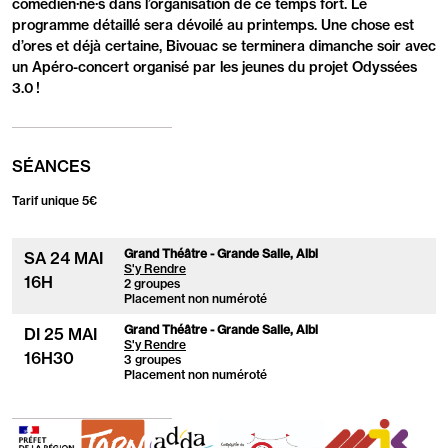
comédien·ne·s dans l’organisation de ce temps fort. Le
programme détaillé sera dévoilé au printemps. Une chose est
d’ores et déjà certaine, Bivouac se terminera dimanche soir avec
un Apéro-concert organisé par les jeunes du projet Odyssées
3.0 !
SÉANCES
Tarif unique 5€
Grand Théâtre - Grande Salle, Albi
SA
24 MAI
S'y Rendre
16
H
2 groupes
Placement non numéroté
Grand Théâtre - Grande Salle, Albi
DI
25 MAI
S'y Rendre
16
H
30
3 groupes
Placement non numéroté
DRAC
Département
ADDA
La
MJC
du
du
Compagnie
Gaillac