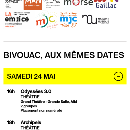
Tarn
Tarn
du
mOrse
MJC
MJC
Fédération
Maison
Graulhet
Saint-
des
de
Sulpice
MJC
la
La-
81
Musique
Pointe
-
Cap'Découverte
BIVOUAC, AUX MÊMES DATES
Horaire
Programmation
Événement
Réservation
2025
SAMEDI 24 MAI
par
jour
16
h
Odyssées 3.0
THÉÂTRE
Grand Théâtre - Grande Salle, Albi
2 groupes
Placement non numéroté
18
h
Archipels
THÉÂTRE