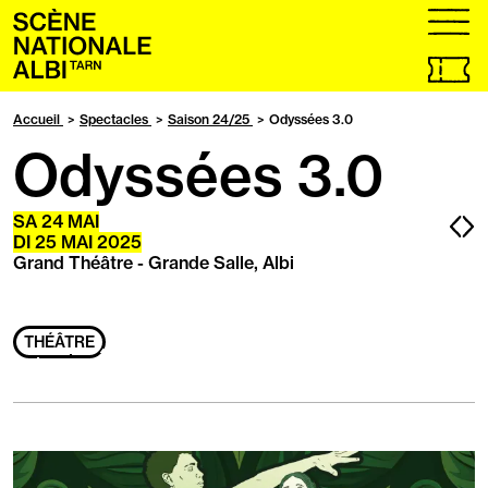
Accueil
menu
Billetteri
en
ligne,
Accueil
Spectacles
Saison 24/25
Odyssées 3.0
ouvrir
Odyssées 3.0
dans
un
nouvel
onglet
Pa
P
SA
24 MAI
DI
25 MAI 2025
pr
s
Grand Théâtre - Grande Salle, Albi
THÉÂTRE