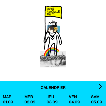
IMA
CALENDRIER
SUI
MAR
MER
JEU
VEN
SAM
01.09
02.09
03.09
04.09
05.09