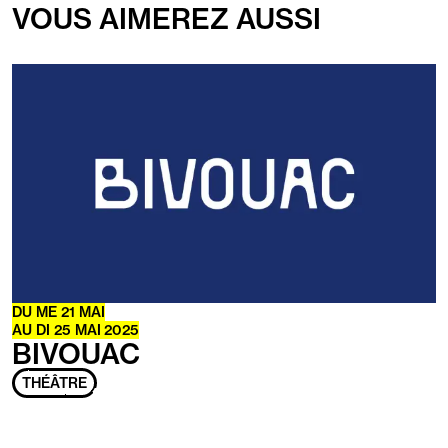
VOUS AIMEREZ AUSSI
En
savoir
plus
DU
ME
21 MAI
AU
DI
25 MAI 2025
BIVOUAC
THÉÂTRE