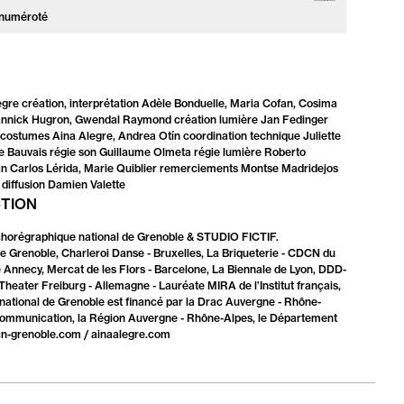
 numéroté
legre création, interprétation Adèle Bonduelle, Maria Cofan, Cosima
nnick Hugron, Gwendal Raymond création lumière Jan Fedinger
costumes Aina Alegre, Andrea Otín coordination technique Juliette
ine Bauvais régie son Guillaume Olmeta régie lumière Roberto
n Carlos Lérida, Marie Quiblier remerciements Montse Madridejos
 diffusion Damien Valette
CTION
chorégraphique national de Grenoble & STUDIO FICTIF.
 Grenoble, Charleroi Danse - Bruxelles, La Briqueterie - CDCN du
 Annecy, Mercat de les Flors - Barcelone, La Biennale de Lyon, DDD-
Theater Freiburg - Allemagne - Lauréate MIRA de l’Institut français,
tional de Grenoble est financé par la Drac Auvergne - Rhône-
la communication, la Région Auvergne - Rhône-Alpes, le Département
ccn-grenoble.com / ainaalegre.com