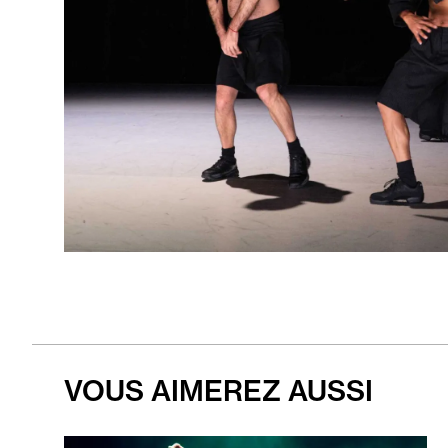
ente
ente
VOUS AIMEREZ AUSSI
En