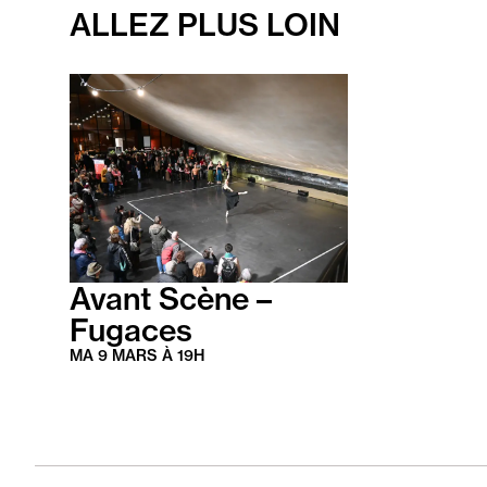
ALLEZ PLUS LOIN
En
savoir
plus
Avant Scène –
Fugaces
MA
9 MARS
À
19
H