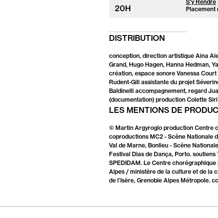
S'y Rendre
20
H
Placement
DISTRIBUTION
conception, direction artistique Aina A
Grand, Hugo Hagen, Hanna Hedman, Ya
création, espace sonore Vanessa Court 
Rudent-Gili assistante du projet Séver
Baldinelli accompagnement, regard Jua
(documentation) production Colette Siri
LES MENTIONS DE PRODU
© Martin Argyroglo production Centre 
coproductions MC2 - Scène Nationale de
Val de Marne, Bonlieu - Scène Nationale
Festival Dias de Dança, Porto. soutiens 
SPEDIDAM. Le Centre chorégraphique na
Alpes / ministère de la culture et de 
de l’Isère, Grenoble Alpes Métropole. 