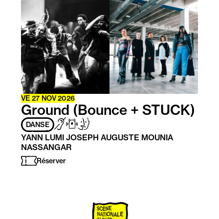
savoir
plus
VE
27
NOV
2026
Ground (Bounce + STUCK)
Adapté
Sourds
Subpac
Handicap
DANSE
aux
/
mental
YANN LUMI JOSEPH AUGUSTE MOUNIA
personnes
Malentendants
NASSANGAR
ayant
les
Réserver
handicaps
suivants
: