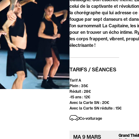
celui de la captivante et révolut
la chorégraphe qui lui adresse ce
fougue par sept danseurs et danse
l’on surnommait La Capitaine, les 
pour en trouver un écho intime. Ry
les corps frappent, vibrent, prop
électrisante !
TARIFS / SÉANCES
Tarif A
Plein : 35€
Réduit : 28€
-15 ans : 12€
Avec la Carte SN : 20€
Avec la Carte SN réduite : 15€
Co-voiturage
Grand Théât
MA
9 MARS