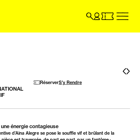
Recherche
Compte
Billetterie
menu
utilisateur
en
billetterie
ligne,
en
ouvrir
ligne,
dans
ouvrir
un
dans
nouvel
un
onglet
nouvel
Pag
Pa
onglet
pré
sui
Réserver
S'y Rendre
NATIONAL
IF
 une énergie contagieuse
ntive d’Aina Alegre se pose le souffle vif et brûlant de la
ièce est traversée, de part en part, par un fantôme ;