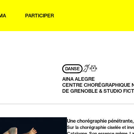
MA
PARTICIPER
Adapté
Sourds
Subpac
DANSE
aux
/
personnes
Malentendants
AINA ALEGRE
ayant
CENTRE CHORÉGRAPHIQUE 
les
DE GRENOBLE & STUDIO FICT
handicaps
suivants
:
PRÉSENTATION
Une chorégraphie pénétrante,
Sur la chorégraphie ciselée et inve
Catalogne. Son essence même. La p