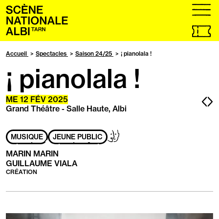
Accueil
menu
Billetteri
en
ligne,
Accueil
Spectacles
Saison 24/25
¡ pianolala !
ouvrir
¡ pianolala !
dans
un
nouvel
onglet
Pa
P
ME
12
FÉV
2025
Grand Théâtre - Salle Haute, Albi
pr
s
Adapté
Handicap
MUSIQUE
JEUNE PUBLIC
aux
mental
personnes
MARIN MARIN
ayant
GUILLAUME VIALA
les
CRÉATION
handicaps
suivants
: