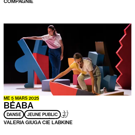
COMPAGNIE
ayant
les
handicaps
suivants
:
En
savoir
plus
ME
5 MARS 2025
BÉABA
Adapté
Handicap
DANSE
JEUNE PUBLIC
aux
mental
VALERIA GIUGA CIE LABKINE
personnes
ayant
les