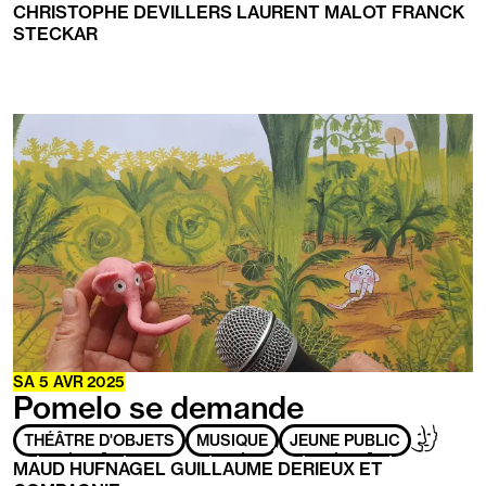
CHRISTOPHE DEVILLERS LAURENT MALOT FRANCK
personnes
Malvoyants
STECKAR
ayant
les
handicaps
suivants
:
En
savoir
plus
SA
5
AVR
2025
Pomelo se demande
Adapté
Handicap
THÉÂTRE D'OBJETS
MUSIQUE
JEUNE PUBLIC
aux
mental
MAUD HUFNAGEL GUILLAUME DERIEUX ET
personnes