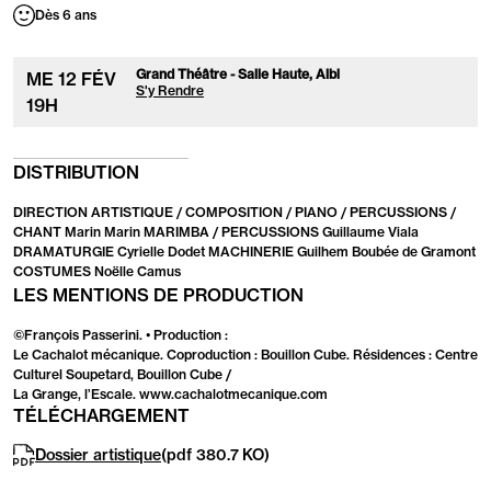
Dès 6 ans
Grand Théâtre - Salle Haute, Albi
ME
12
FÉV
S'y Rendre
19
H
DISTRIBUTION
DIRECTION ARTISTIQUE / COMPOSITION / PIANO / PERCUSSIONS /
CHANT Marin Marin MARIMBA / PERCUSSIONS Guillaume Viala
DRAMATURGIE Cyrielle Dodet MACHINERIE Guilhem Boubée de Gramont
COSTUMES Noëlle Camus
LES MENTIONS DE PRODUCTION
©François Passerini. • Production :
Le Cachalot mécanique. Coproduction : Bouillon Cube. Résidences : Centre
Culturel Soupetard, Bouillon Cube /
La Grange, l’Escale. www.cachalotmecanique.com
TÉLÉCHARGEMENT
Dossier artistique
(pdf 380.7
KO
)