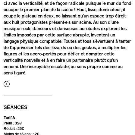
ci avec la verticalité, et de façon radicale puisque le mur du fond
occupe le premier plan de la scène ! Haut, lisse, dominateur, il
coupe le plateau en deux, ne laissant qu’un espace trop étroit
aux huit protagonistes présent·e·s sur scène. Au son d’une
musique rock, danseurs et danseuses acrobates explorent les
limites imposées par cette surface abrupte, inventent un
langage physique compatible. Toutes et tous s’évertuent à tenter
de l’apprivoiser tels des lézards ou des geckos, à multiplier les
figures et les accro-portés pour défier et dompter cette
verticalité nouvelle et à en faire un partenaire plutôt qu’un
ennemi. Une incroyable escalade, au sens propre comme au
sens figuré.
Afficher
la
suite
SÉANCES
Tarif A
Plein : 32€
Réduit : 25€
Moins de 15 ans : 12€