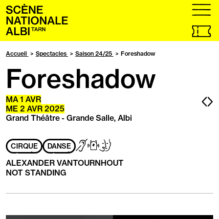
Accueil
menu
Billetteri
en
ligne,
Accueil
Spectacles
Saison 24/25
Foreshadow
ouvrir
Foreshadow
dans
un
nouvel
onglet
Pa
P
MA
1
AVR
ME
2
AVR
2025
pr
s
Grand Théâtre - Grande Salle, Albi
Adapté
Sourds
Subpac
Handicap
CIRQUE
DANSE
aux
/
mental
personnes
Malentendants
ALEXANDER VANTOURNHOUT
ayant
NOT STANDING
les
handicaps
suivants
: