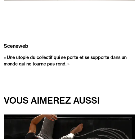
Sceneweb
Revue
de
« Une utopie du collectif qui se porte et se supporte dans un
presse
monde qui ne tourne pas rond. »
VOUS AIMEREZ AUSSI
En
savoir
plus