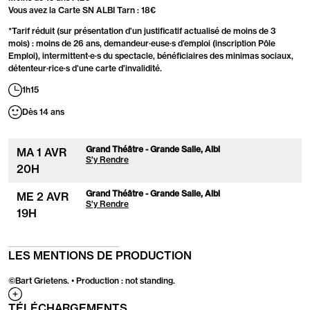
Vous avez la Carte SN ALBI Tarn : 18€
*Tarif réduit (sur présentation d’un justificatif actualisé de moins de 3
mois) : moins de 26 ans, demandeur·euse·s d’emploi (inscription Pôle
Emploi), intermittent·e·s du spectacle, bénéficiaires des minimas sociaux,
détenteur·rice·s d’une carte d’invalidité.
1h15
Dès 14 ans
Grand Théâtre - Grande Salle, Albi
MA
1
AVR
S'y Rendre
20
H
Grand Théâtre - Grande Salle, Albi
ME
2
AVR
S'y Rendre
19
H
LES MENTIONS DE PRODUCTION
©Bart Grietens. • Production : not standing.
Afficher
TÉLÉCHARGEMENTS
la