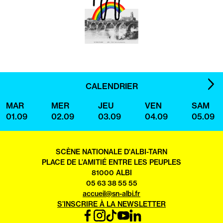
IMA
CALENDRIER
SUI
MAR
MER
JEU
VEN
SAM
01.09
02.09
03.09
04.09
05.09
SCÈNE NATIONALE D'ALBI-TARN
PLACE DE L’AMITIÉ ENTRE LES PEUPLES
81000 ALBI
05 63 38 55 55
accueil@sn-albi.fr
S’INSCRIRE À LA NEWSLETTER
FACEBOOK
INSTAGRAM
TIKTOK
YOUTUBE
LINKEDIN