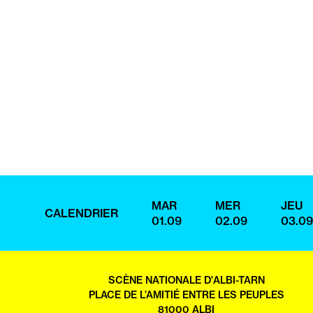
MAR
MER
JEU
CALENDRIER
01.09
02.09
03.09
SCÈNE NATIONALE D'ALBI-TARN
PLACE DE L’AMITIÉ ENTRE LES PEUPLES
81000 ALBI