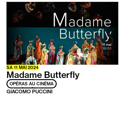
En
savoir
plus
SA
11 MAI 2024
Madame Butterfly
OPÉRAS AU CINÉMA
GIACOMO PUCCINI