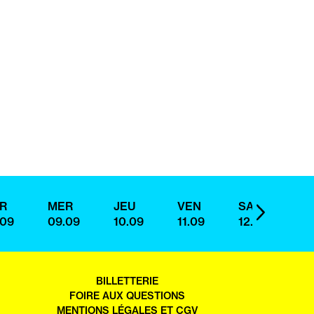
R
MER
JEU
VEN
SAM
D
IMAGE
.09
09.09
10.09
11.09
12.09
13
SUIVANTE
OUVRIR
BILLETTERIE
DANS
FOIRE AUX QUESTIONS
UN
MENTIONS LÉGALES ET CGV