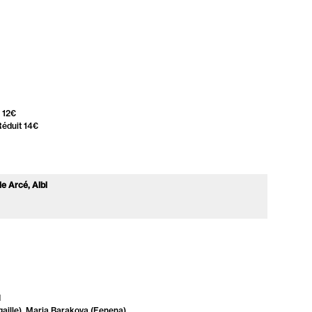
s 12€
Réduit 14€
e Arcé, Albi
I
gaille), Maria Barakova (Fenena)