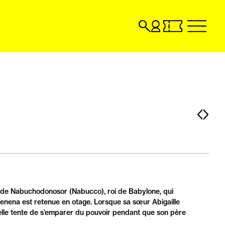
Recherche
Compte
Billetterie
menu
utilisateur
en
billetterie
ligne,
en
ouvrir
ligne,
dans
ouvrir
un
dans
nouvel
un
onglet
nouvel
Pag
Pa
onglet
pré
sui
g de Nabuchodonosor (Nabucco), roi de Babylone, qui
Fenena est retenue en otage. Lorsque sa sœur Abigaille
 elle tente de s’emparer du pouvoir pendant que son père