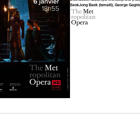
SeokJong Baek (Ismaël), George Gagnid
Metropolitan
Opera
de
New
York