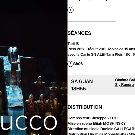
Afficher
la
suite
SÉANCES
Tarif B
Plein 26€ | Réduit 20€ | Moins de 15 an
avec la Carte SN ALBI-Tarn Plein 18€ | 
3h06
Cinéma Sall
SA
6
JAN
S'y Rendre
18
H
55
DISTRIBUTION
Compositeur Giuseppe VERDI
Mise en scène Elijah MOSHINSKY
Direction musicale Daniele CALLEGAR
Distribution Liudmyla Monastyrska (Abi