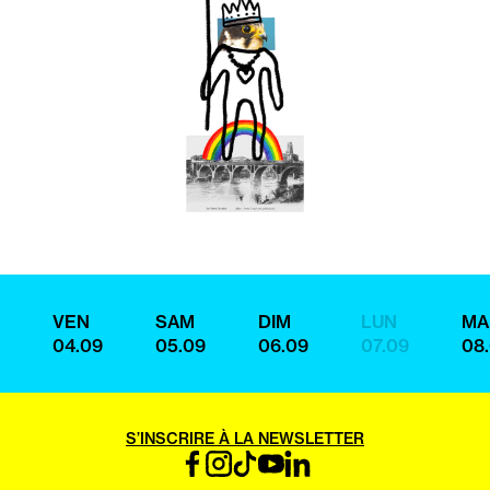
VEN
SAM
DIM
LUN
MA
04.09
05.09
06.09
07.09
08
S’INSCRIRE À LA NEWSLETTER
FACEBOOK
INSTAGRAM
TIKTOK
YOUTUBE
LINKEDIN