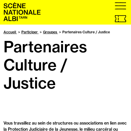
Accueil
menu
Billetteri
en
ligne,
Accueil
Participer
Groupes
Partenaires Culture / Justice
ouvrir
Partenaires
dans
un
nouvel
onglet
Culture /
Justice
Vous travaillez au sein de structures ou associations en lien avec
la Protection Judiciaire de la Jeunesse, le milieu carcéral ou