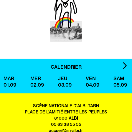
IMA
CALENDRIER
SUI
MAR
MER
JEU
VEN
SAM
01.09
02.09
03.09
04.09
05.09
SCÈNE NATIONALE D'ALBI-TARN
PLACE DE L’AMITIÉ ENTRE LES PEUPLES
81000 ALBI
05 63 38 55 55
accueil@sn-albi.fr