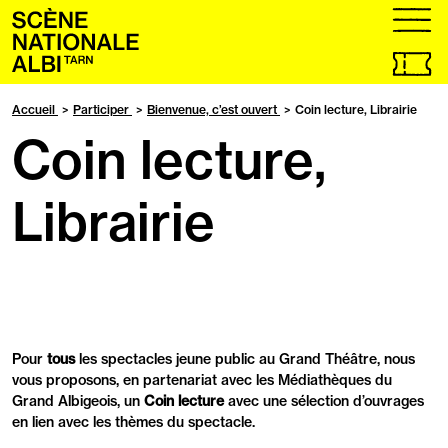
Accueil
menu
Billetteri
en
ligne,
Accueil
Participer
Bienvenue, c’est ouvert
Coin lecture, Librairie
ouvrir
Coin lecture,
dans
un
nouvel
onglet
Librairie
Pour
tous
les spectacles jeune public au Grand Théâtre, nous
vous proposons, en partenariat avec les Médiathèques du
Grand Albigeois, un
Coin lecture
avec une sélection d’ouvrages
en lien avec les thèmes du spectacle.