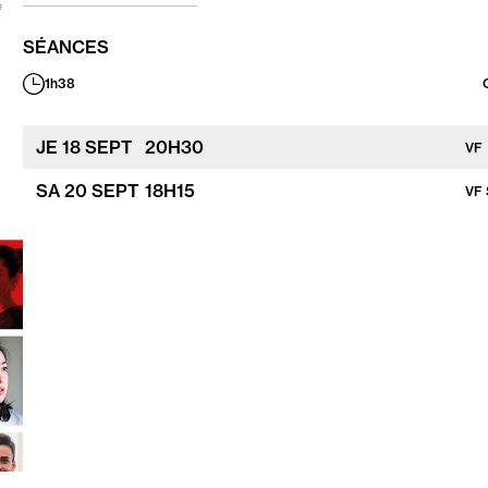
SÉANCES
1h38
Durée
:
JE
18
SEPT
20
H
30
VF
SA
20
SEPT
18
H
15
VF