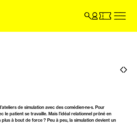
Recherche
Compte
Billetterie
menu
utilisateur
en
billetterie
ligne,
en
ouvrir
ligne,
dans
ouvrir
un
dans
nouvel
un
onglet
nouvel
Pag
Pa
onglet
pré
sui
 d’ateliers de simulation avec des comédien·ne·s. Pour
 patient se travaille. Mais l’idéal relationnel prôné en
 plus à bout de force ? Peu à peu, la simulation devient un