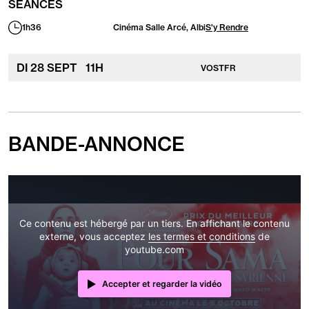
SÉANCES
1h36
Cinéma Salle Arcé, Albi
S'y Rendre
Durée
:
DI
28
SEPT
11
H
VOSTFR
BANDE-ANNONCE
Ce contenu est hébergé par un tiers. En affichant le contenu
externe, vous acceptez
les termes et conditions
de
youtube.com
Accepter et regarder la vidéo