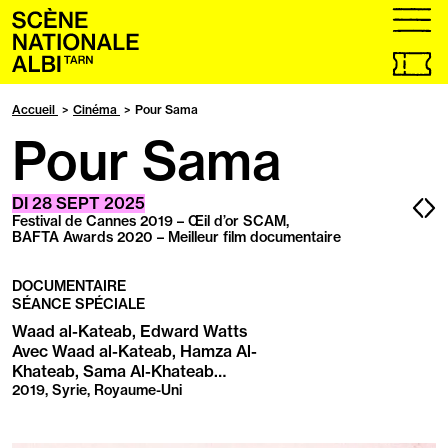
Accueil
menu
Billetteri
en
ligne,
Accueil
Cinéma
Pour Sama
ouvrir
Pour Sama
dans
un
nouvel
onglet
Pa
P
DI
28
SEPT
2025
Festival de Cannes 2019 – Œil d’or SCAM,
pr
s
BAFTA Awards 2020 – Meilleur film documentaire
DOCUMENTAIRE
SÉANCE SPÉCIALE
Waad al-Kateab, Edward Watts
Avec Waad al-Kateab, Hamza Al-
Khateab, Sama Al-Khateab…
2019, Syrie, Royaume-Uni