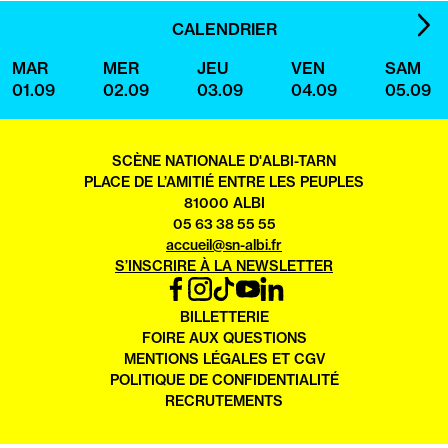
IMA
CALENDRIER
SUI
MAR
MER
JEU
VEN
SAM
01.09
02.09
03.09
04.09
05.09
SCÈNE NATIONALE D'ALBI-TARN
PLACE DE L’AMITIÉ ENTRE LES PEUPLES
81000 ALBI
05 63 38 55 55
accueil@sn-albi.fr
S’INSCRIRE À LA NEWSLETTER
FACEBOOK
INSTAGRAM
TIKTOK
YOUTUBE
LINKEDIN
OUVRIR
BILLETTERIE
DANS
FOIRE AUX QUESTIONS
UN
MENTIONS LÉGALES ET CGV
NOUVEL
POLITIQUE DE CONFIDENTIALITÉ
ONGLET
RECRUTEMENTS