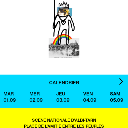
IMA
CALENDRIER
SUI
MAR
MER
JEU
VEN
SAM
01.09
02.09
03.09
04.09
05.09
SCÈNE NATIONALE D'ALBI-TARN
PLACE DE L’AMITIÉ ENTRE LES PEUPLES