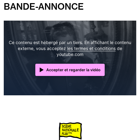
suivants
BANDE-ANNONCE
:
Ce contenu est hébergé par un tiers. En affichant le contenu
externe, vous acceptez
les termes et conditions
de
youtube.com
Accepter et regarder la vidéo