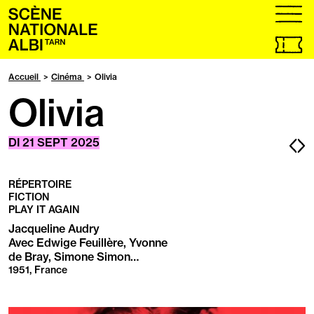
Accueil
menu
Billetteri
en
ligne,
Accueil
Cinéma
Olivia
ouvrir
Olivia
dans
un
nouvel
onglet
Pa
P
DI
21
SEPT
2025
pr
s
RÉPERTOIRE
FICTION
PLAY IT AGAIN
Jacqueline Audry
Avec Edwige Feuillère, Yvonne
de Bray, Simone Simon…
1951, France