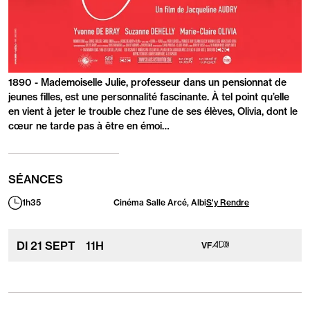
PRÉSENTATION
1890 - Mademoiselle Julie, professeur dans un pensionnat de
jeunes filles, est une personnalité fascinante. À tel point qu’elle
en vient à jeter le trouble chez l’une de ses élèves, Olivia, dont le
cœur ne tarde pas à être en émoi…
SÉANCES
1h35
Cinéma Salle Arcé, Albi
S'y Rendre
Durée
:
Séance
Audiodescription
DI
21
SEPT
11
H
VF
adapté
aux
personnes
ayant
les
handicaps