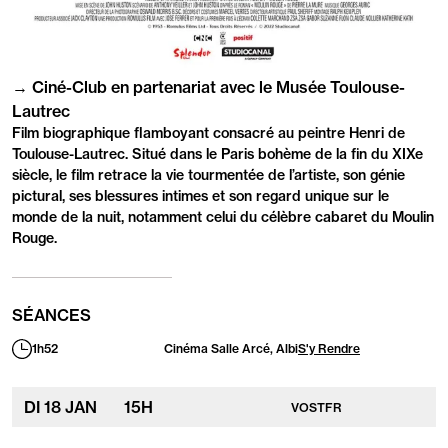
PRÉSENTATION
→ Ciné-Club en partenariat avec le Musée Toulouse-
Lautrec
Film biographique flamboyant consacré au peintre Henri de
Toulouse-Lautrec. Situé dans le Paris bohème de la fin du XIXe
siècle, le film retrace la vie tourmentée de l’artiste, son génie
pictural, ses blessures intimes et son regard unique sur le
monde de la nuit, notamment celui du célèbre cabaret du Moulin
Rouge.
SÉANCES
1h52
Cinéma Salle Arcé, Albi
S'y Rendre
Durée
:
DI
18
JAN
15
H
VOSTFR