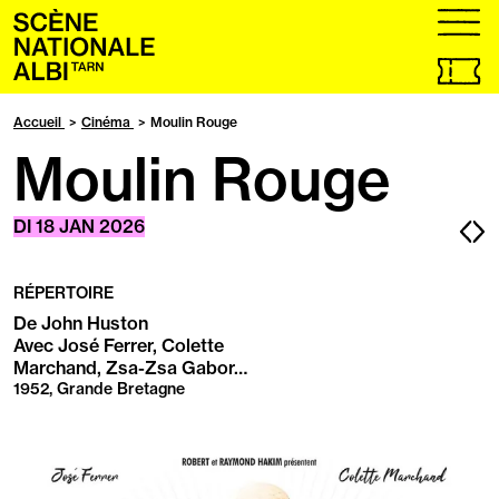
Accueil
menu
Billetteri
en
ligne,
Accueil
Cinéma
Moulin Rouge
ouvrir
Moulin Rouge
dans
un
nouvel
onglet
Pa
P
DI
18
JAN
2026
pr
s
RÉPERTOIRE
De John Huston
Avec José Ferrer, Colette
Marchand, Zsa-Zsa Gabor…
1952, Grande Bretagne