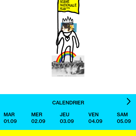
IMA
CALENDRIER
SUI
MAR
MER
JEU
VEN
SAM
01.09
02.09
03.09
04.09
05.09