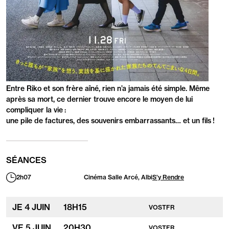
PRÉSENTATION
Entre Riko et son frère aîné, rien n’a jamais été simple. Même
après sa mort, ce dernier trouve encore le moyen de lui
compliquer la vie :
une pile de factures, des souvenirs embarrassants… et un fils !
SÉANCES
2h07
Cinéma Salle Arcé, Albi
S'y Rendre
Durée
:
JE
4 JUIN
18
H
15
VOSTFR
VE
5 JUIN
20
H
30
VOSTFR