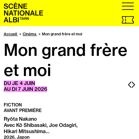
Accueil
menu
Billetteri
en
ligne,
Accueil
Cinéma
Mon grand frère et moi
ouvrir
Mon grand frère
dans
un
nouvel
onglet
et moi
Pa
P
DU
JE
4 JUIN
AU
DI
7 JUIN 2026
pr
s
FICTION
AVANT PREMIÈRE
Ryôta Nakano
Avec Kô Shibasaki, Joe Odagiri,
Hikari Mitsushima…
2026, Japon