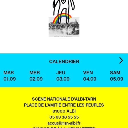
IMA
CALENDRIER
SUI
MAR
MER
JEU
VEN
SAM
01.09
02.09
03.09
04.09
05.09
SCÈNE NATIONALE D'ALBI-TARN
PLACE DE L’AMITIÉ ENTRE LES PEUPLES
81000 ALBI
05 63 38 55 55
accueil@sn-albi.fr