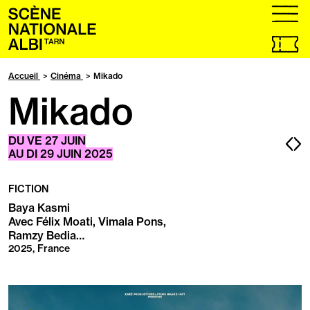
Accueil
menu
Billetteri
en
ligne,
Accueil
Cinéma
Mikado
ouvrir
Mikado
dans
un
nouvel
onglet
Pa
P
DU
VE
27 JUIN
AU
DI
29 JUIN 2025
pr
s
FICTION
Baya Kasmi
Avec Félix Moati, Vimala Pons,
Ramzy Bedia…
2025, France