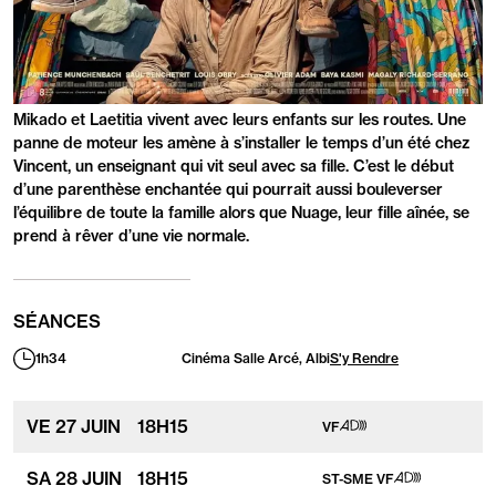
PRÉSENTATION
Mikado et Laetitia vivent avec leurs enfants sur les routes. Une
panne de moteur les amène à s’installer le temps d’un été chez
Vincent, un enseignant qui vit seul avec sa fille. C’est le début
d’une parenthèse enchantée qui pourrait aussi bouleverser
l’équilibre de toute la famille alors que Nuage, leur fille aînée, se
prend à rêver d’une vie normale.
SÉANCES
1h34
Cinéma Salle Arcé, Albi
S'y Rendre
Durée
:
Séance
Audiodescription
VE
27 JUIN
18
H
15
VF
adapté
aux
personnes
Séance
Audiodescriptio
SA
28 JUIN
18
H
15
ST-SME
VF
ayant
adapté