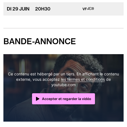
les
aux
handicaps
personnes
Séance
Audiodescription
DI
29 JUIN
20
H
30
VF
suivants
ayant
adapté
:
les
aux
handicaps
personnes
suivants
ayant
:
les
handicaps
suivants
BANDE-ANNONCE
:
Ce contenu est hébergé par un tiers. En affichant le contenu
externe, vous acceptez
les termes et conditions
de
youtube.com
Accepter et regarder la vidéo