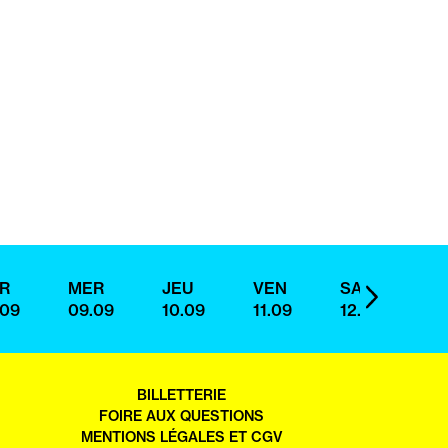
sui
R
MER
JEU
VEN
SAM
D
IMAGE
.09
09.09
10.09
11.09
12.09
13
SUIVANTE
OUVRIR
BILLETTERIE
DANS
FOIRE AUX QUESTIONS
UN
MENTIONS LÉGALES ET CGV