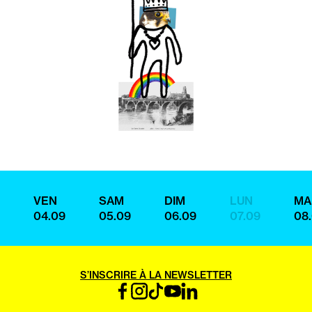
VEN
SAM
DIM
LUN
MA
04.09
05.09
06.09
07.09
08
S’INSCRIRE À LA NEWSLETTER
FACEBOOK
INSTAGRAM
TIKTOK
YOUTUBE
LINKEDIN