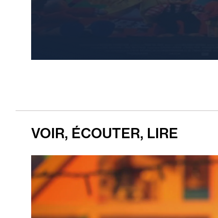
VOIR, ÉCOUTER, LIRE
Diaporama
de
3
Images