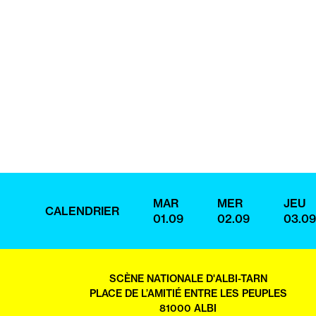
MAR
MER
JEU
CALENDRIER
01.09
02.09
03.09
SCÈNE NATIONALE D'ALBI-TARN
PLACE DE L’AMITIÉ ENTRE LES PEUPLES
81000 ALBI