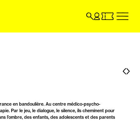
Recherche
Compte
Billetterie
menu
utilisateur
en
billetterie
ligne,
en
ouvrir
ligne,
dans
ouvrir
un
dans
nouvel
un
onglet
nouvel
Pag
Pa
onglet
pré
sui
uffrance en bandoulière. Au centre médico-psycho-
e. Par le jeu, le dialogue, le silence, ils cheminent pour
 dans l’ombre, des enfants, des adolescents et des parents