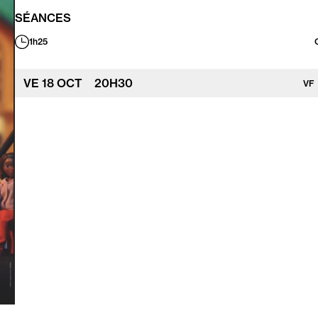
SÉANCES
1h25
Durée
:
VE
18
OCT
20
H
30
VF