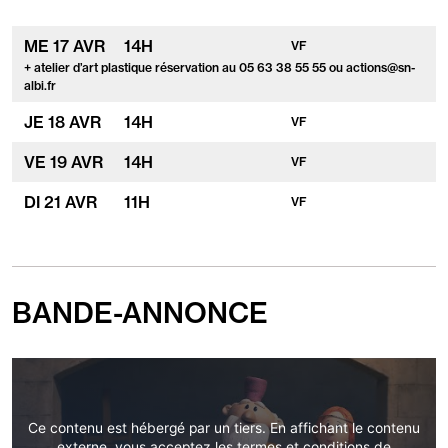
concernés
:
ME
17
AVR
14
H
VF
+ atelier d’art plastique réservation au 05 63 38 55 55 ou actions@sn-
albi.fr
JE
18
AVR
14
H
VF
VE
19
AVR
14
H
VF
DI
21
AVR
11
H
VF
BANDE-ANNONCE
Ce contenu est hébergé par un tiers. En affichant le contenu
externe, vous acceptez
les termes et conditions
de