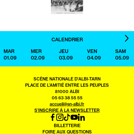
IMA
CALENDRIER
SUI
MAR
MER
JEU
VEN
SAM
01.09
02.09
03.09
04.09
05.09
SCÈNE NATIONALE D'ALBI-TARN
PLACE DE L’AMITIÉ ENTRE LES PEUPLES
81000 ALBI
05 63 38 55 55
accueil@sn-albi.fr
S’INSCRIRE À LA NEWSLETTER
FACEBOOK
INSTAGRAM
TIKTOK
YOUTUBE
LINKEDIN
OUVRIR
BILLETTERIE
DANS
FOIRE AUX QUESTIONS