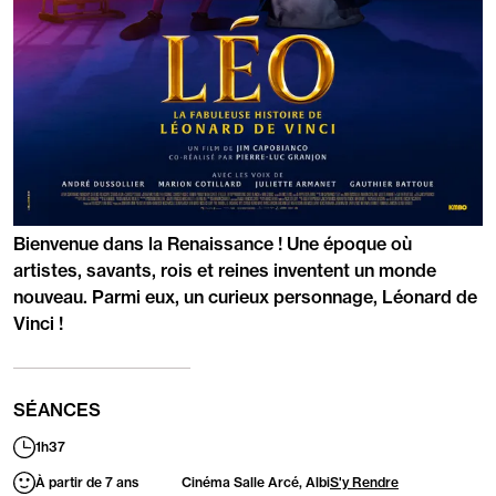
PRÉSENTATION
Bienvenue dans la Renaissance ! Une époque où
artistes, savants, rois et reines inventent un monde
nouveau. Parmi eux, un curieux personnage, Léonard de
Vinci !
SÉANCES
1h37
Durée
:
À partir de 7 ans
Cinéma Salle Arcé, Albi
S'y Rendre
Publics