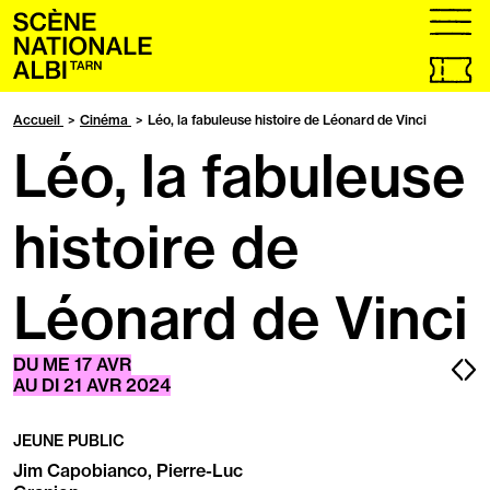
Accueil
menu
Billetteri
en
ligne,
Accueil
Cinéma
Léo, la fabuleuse histoire de Léonard de Vinci
ouvrir
Léo, la fabuleuse
dans
un
nouvel
onglet
histoire de
Léonard de Vinci
Pa
P
DU
ME
17
AVR
AU
DI
21
AVR
2024
pr
s
JEUNE PUBLIC
Jim Capobianco, Pierre-Luc