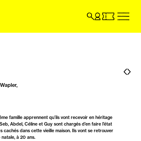
Recherche
Compte
Billetterie
menu
utilisateur
en
billetterie
ligne,
en
ouvrir
ligne,
dans
ouvrir
un
dans
nouvel
un
onglet
nouvel
Pag
Pa
onglet
pré
sui
Wapler,
me famille apprennent qu’ils vont recevoir en héritage
b, Abdel, Céline et Guy sont chargés d’en faire l’état
rs cachés dans cette vieille maison. Ils vont se retrouver
 natale, à 20 ans.