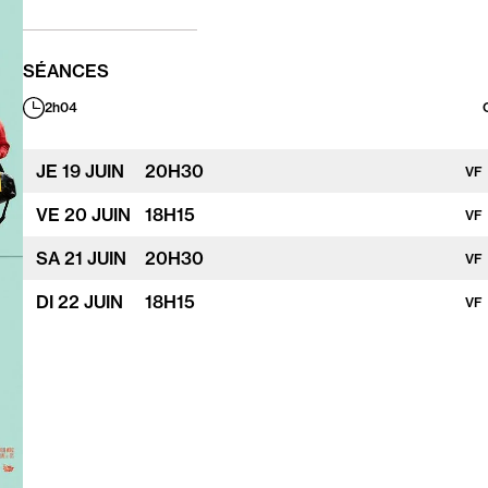
SÉANCES
2h04
Durée
:
JE
19 JUIN
20
H
30
VF
VE
20 JUIN
18
H
15
VF
SA
21 JUIN
20
H
30
VF
DI
22 JUIN
18
H
15
VF