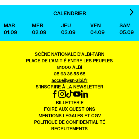
IMA
CALENDRIER
SUI
MAR
MER
JEU
VEN
SAM
01.09
02.09
03.09
04.09
05.09
SCÈNE NATIONALE D'ALBI-TARN
PLACE DE L’AMITIÉ ENTRE LES PEUPLES
81000 ALBI
05 63 38 55 55
accueil@sn-albi.fr
S’INSCRIRE À LA NEWSLETTER
FACEBOOK
INSTAGRAM
TIKTOK
YOUTUBE
LINKEDIN
OUVRIR
BILLETTERIE
DANS
FOIRE AUX QUESTIONS
UN
MENTIONS LÉGALES ET CGV
NOUVEL
POLITIQUE DE CONFIDENTIALITÉ
ONGLET
RECRUTEMENTS