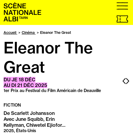
Accueil
menu
Billetteri
en
ligne,
Accueil
Cinéma
Eleanor The Great
ouvrir
Eleanor The
dans
un
nouvel
onglet
Great
Pa
P
DU
JE
18
DÉC
AU
DI
21
DÉC
2025
pr
s
1er Prix au Festival du Film Américain de Deauville
FICTION
De Scarlett Johansson
Avec June Squibb, Erin
Kellyman, Chiwetel Ejiofor…
2025, États-Unis