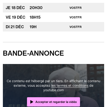
JE
18
DÉC
20
H
30
VOSTFR
VE
19
DÉC
18
H
15
VOSTFR
DI
21
DÉC
19
H
VOSTFR
BANDE-ANNONCE
Ce contenu est hébergé par un tiers. En affichant le contenu
externe, vous acceptez
les termes et conditions
de
youtube.com
Accepter et regarder la vidéo