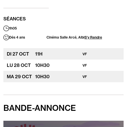
SÉANCES
1h05
Durée
:
Dès 4 ans
Cinéma Salle Arcé, Albi
S'y Rendre
Publics
concernés
:
DI
27
OCT
11
H
VF
LU
28
OCT
10
H
30
VF
MA
29
OCT
10
H
30
VF
BANDE-ANNONCE