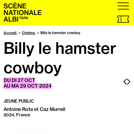
Accueil
menu
Billetteri
en
ligne,
Accueil
Cinéma
Billy le hamster cowboy
ouvrir
Billy le hamster
dans
un
nouvel
onglet
cowboy
Pa
P
DU
DI
27
OCT
AU
MA
29
OCT
2024
pr
s
JEUNE PUBLIC
Antoine Rota et Caz Murrell
2024, France