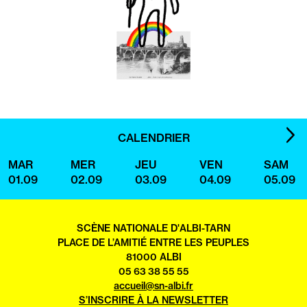
IMA
CALENDRIER
SUI
MAR
MER
JEU
VEN
SAM
01.09
02.09
03.09
04.09
05.09
SCÈNE NATIONALE D'ALBI-TARN
PLACE DE L’AMITIÉ ENTRE LES PEUPLES
81000 ALBI
05 63 38 55 55
accueil@sn-albi.fr
S’INSCRIRE À LA NEWSLETTER