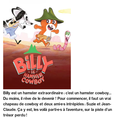
PRÉSENTATION
Billy est un hamster extraordinaire : c’est un hamster cowboy…
Du moins, il rêve de le devenir ! Pour commencer, il faut un vrai
chapeau de cowboy et deux ami·e·s intrépides : Suzie et Jean-
Claude. Ça y est, les voilà parti·e·s à l’aventure, sur la piste d’un
trésor perdu !