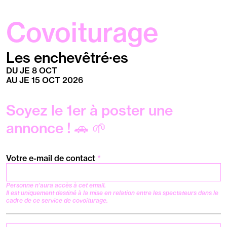
Covoiturage
Les enchevêtré·es
DU
JE
8
OCT
AU
JE
15
OCT
2026
Soyez le
1
er
à poster une
annonce ! 🚗 🌱
Vos
Votre e-mail de contact
*
informations
de
Personne n’aura accès à cet email.
contacts
Il est uniquement destiné à la mise en relation entre les spectateurs dans le
cadre de ce service de covoiturage.